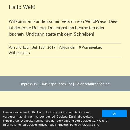
Hallo Welt!
Willkommen zur deutschen Version von WordPress. Dies
ist der erste Beitrag. Du kannst ihn bearbeiten oder
löschen. Und dann starte mit dem Schreiben!
Von
JPurkott
|
Juli 12th, 2017
|
Allgemein
|
0 Kommentare
Weiterlesen
Impressum
|
Haftungsausschluss
|
Datenschutzerklärung
Um unsere Webseite für Sie optimal zu gestalten und fortlaufend
Ok
verbessern zu können, verwenden wir Cookies. Durch die weitere
Nutzung der Webseite stimmen Sie der Verwendung von Cookies zu. Weitere
Informationen zu Cookies erhalten Sie in unserer
Datenschutzerklärung