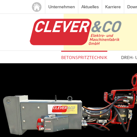
Zum
Unternehmen
Aktuelles
Karriere
Down
Inhalt
springen
BETONSPRITZTECHNIK
DREH- 