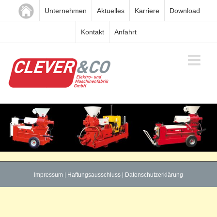
Zum
Unternehmen
Aktuelles
Karriere
Download
Inhalt
springen
Kontakt
Anfahrt
Impressum
|
Haftungsausschluss
|
Datenschutzerklärung