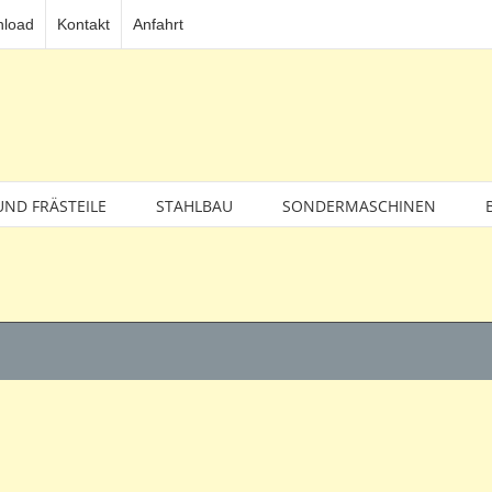
load
Kontakt
Anfahrt
UND FRÄSTEILE
STAHLBAU
SONDERMASCHINEN